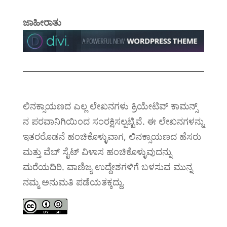
ಕೆಲಸ ಮಾಡದೇ
ಹೋಗಬಹುದು. gnome-
ಜಾಹೀರಾತು
raw-thumbnailer ಎಂಬ
ಅಪ್ಲಿಕೇಷನ್…
ಲಿನಕ್ಸಾಯಣದ ಎಲ್ಲ ಲೇಖನಗಳು ಕ್ರಿಯೇಟಿವ್ ಕಾಮನ್ಸ್
ನ ಪರವಾನಿಗಿಯಿಂದ ಸಂರಕ್ಷಿಸಲ್ಪಟ್ಟಿವೆ. ಈ ಲೇಖನಗಳನ್ನು
ಇತರರೊಡನೆ ಹಂಚಿಕೊಳ್ಳುವಾಗ, ಲಿನಕ್ಸಾಯಣದ ಹೆಸರು
ಮತ್ತು ವೆಬ್ ಸೈಟ್ ವಿಳಾಸ ಹಂಚಿಕೊಳ್ಳುವುದನ್ನು
ಮರೆಯದಿರಿ. ವಾಣಿಜ್ಯ ಉದ್ದೇಶಗಳಿಗೆ ಬಳಸುವ ಮುನ್ನ
ನಮ್ಮ ಅನುಮತಿ ಪಡೆಯತಕ್ಕದ್ದು.