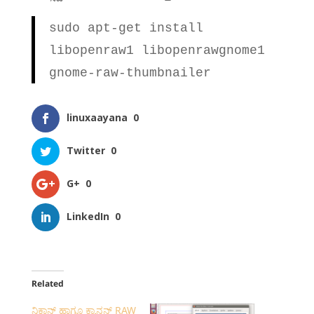
sudo apt-get install
libopenraw1 libopenrawgnome1
gnome-raw-thumbnailer
linuxaayana
0
Twitter
0
G+
0
LinkedIn
0
Related
ನಿಕಾನ್ ಹಾಗೂ ಕ್ಯಾನನ್ RAW