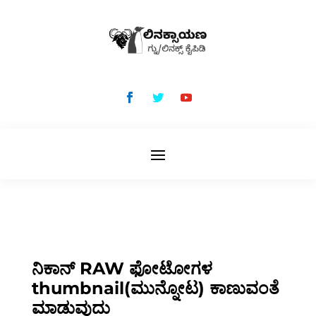
ನಿಕಾನ್ RAW ಫೋಟೋಗಳ
thumbnail(ಮುನ್ನೋಟ) ಕಾಣುವಂತೆ
ಮಾಡುವುದು