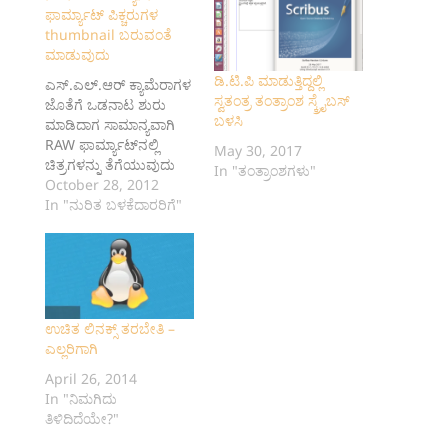
ಫಾರ್ಮ್ಯಾಟ್ ಪಿಕ್ಚರುಗಳ
thumbnail ಬರುವಂತೆ
ಮಾಡುವುದು
ಡಿ‍.ಟಿ.ಪಿ ಮಾಡುತ್ತಿದ್ದಲ್ಲಿ
ಎಸ್.ಎಲ್.‌ಆರ್ ಕ್ಯಾಮೆರಾಗಳ
ಸ್ವತಂತ್ರ ತಂತ್ರಾಂಶ ಸ್ಕ್ರೈಬಸ್
ಜೊತೆಗೆ ಒಡನಾಟ ಶುರು
ಬಳಸಿ
ಮಾಡಿದಾಗ ಸಾಮಾನ್ಯವಾಗಿ
RAW ಫಾರ್ಮ್ಯಾಟ್‌ನಲ್ಲಿ
May 30, 2017
ಚಿತ್ರಗಳನ್ನು ತೆಗೆಯುವುದು
In "ತಂತ್ರಾಂಶಗಳು"
ಹಲವರಿಗೆ ಅಭ್ಯಾಸವಾಗುತ್ತಾ
October 28, 2012
ಬರುತ್ತದೆ. ಆದರೆ, ಇಂತಹ
In "ನುರಿತ ಬಳಕೆದಾರರಿಗೆ"
ಚಿತ್ರಗಳನ್ನು ತೆಗೆದ ನಂತರ
ಅವುಗಳನ್ನು ಗಿಂಪ್‌ ಅಥವಾ
ಫೋಟೋ‌ಶಾಪ್‌ಗಳಲ್ಲಿ ತೆಗೆದು
ನೋಡುವುದು ಕೆಲವೊಮ್ಮೆ
ಕಷ್ಟ ಸಾಧ್ಯ. ಪ್ರತಿಯೊಂದು
ಚಿತ್ರವನ್ನು ಅಪ್ಲಿಕೇಷನ್
ಉಚಿತ ಲಿನಕ್ಸ್ ತರಬೇತಿ –
ಬಳಸಿಯೇ ನೋಡಬೇಕು
ಎಲ್ಲರಿಗಾಗಿ
ಎಂದೇನಿಲ್ಲ ಅಲ್ಲವೇ?
April 26, 2014
ಥಂಬ್‌ನೈಲ್ ಇರುತ್ತಲ್ಲಾ
In "ನಿಮಗಿದು
ಎಂದರೆ, ಉಬುಂಟುನಲ್ಲಿ
ತಿಳಿದಿದೆಯೇ?"
ಅಥವಾ ಲಿನಕ್ಸ್‌ನಲ್ಲಿ
ಕೆಲವೊಮ್ಮೆ ಅದು ನೇರವಾಗಿ