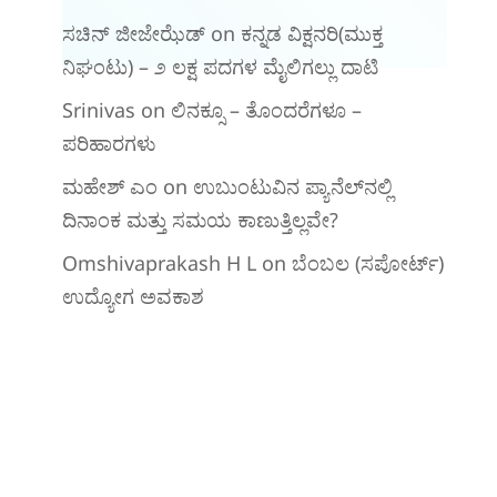
ಸಚಿನ್ ಜೀಜೇಝೆಡ್
on
ಕನ್ನಡ ವಿಕ್ಷನರಿ‌(ಮುಕ್ತ
ನಿಘಂಟು) – ೨ ಲಕ್ಷ ಪದಗಳ ಮೈಲಿಗಲ್ಲು ದಾಟಿ
Srinivas
on
ಲಿನಕ್ಸೂ – ತೊಂದರೆಗಳೂ –
ಪರಿಹಾರಗಳು
ಮಹೇಶ್ ಎಂ
on
ಉಬುಂಟುವಿನ ಪ್ಯಾನೆಲ್‌ನಲ್ಲಿ
ದಿನಾಂಕ ಮತ್ತು ಸಮಯ ಕಾಣುತ್ತಿಲ್ಲವೇ?
Omshivaprakash H L
on
ಬೆಂಬಲ (ಸಪೋರ್ಟ್)
ಉದ್ಯೋಗ ಅವಕಾಶ