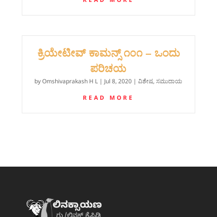
‍ಕ್ರಿಯೇಟೀವ್ ಕಾಮನ್ಸ್ ೧೦೧‌ – ಒಂದು
ಪರಿಚಯ
by
Omshivaprakash H L
|
Jul 8, 2020
|
ವಿಶೇಷ
,
ಸಮುದಾಯ
READ MORE