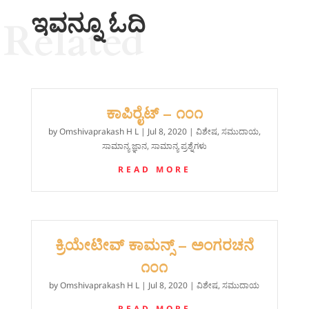
ಇವನ್ನೂ ಓದಿ
Related
ಕಾಪಿರೈಟ್ – ೧೦೧
by
Omshivaprakash H L
|
Jul 8, 2020
|
ವಿಶೇಷ
,
ಸಮುದಾಯ
,
ಸಾಮಾನ್ಯ ಜ್ಞಾನ
,
ಸಾಮಾನ್ಯ ಪ್ರಶ್ನೆಗಳು
READ MORE
ಕ್ರಿಯೇಟೀವ್ ಕಾಮನ್ಸ್ – ಅಂಗರಚನೆ
೧೦೧
by
Omshivaprakash H L
|
Jul 8, 2020
|
ವಿಶೇಷ
,
ಸಮುದಾಯ
READ MORE