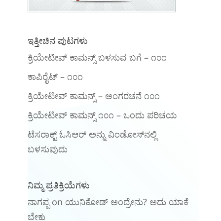
ಇತ್ತೀಚಿನ ಪುಟಗಳು
ಕ್ರಿಯೇಟೀವ್ ಕಾಮನ್ಸ್ ಬಳಸುವ ಬಗೆ – ೧೦೧
ಕಾಪಿರೈಟ್ – ೧೦೧
ಕ್ರಿಯೇಟೀವ್ ಕಾಮನ್ಸ್ – ಅಂಗರಚನೆ ೧೦೧
‍ಕ್ರಿಯೇಟೀವ್ ಕಾಮನ್ಸ್ ೧೦೧‌ – ಒಂದು ಪರಿಚಯ
ಟೆಸರಾಕ್ಟ್ ಓಸಿಆರ್ ಅನ್ನು ವಿಂಡೋಸ್‌ನಲ್ಲಿ
ಬಳಸುವುದು
ನಿಮ್ಮ ಪ್ರತಿಕ್ರಿಯೆಗಳು
ನಾಗಪ್ಪ
on
ಯುನಿಕೋಡ್ ಅಂದ್ರೇನು? ಅದು ಯಾಕೆ
ಬೇಕು