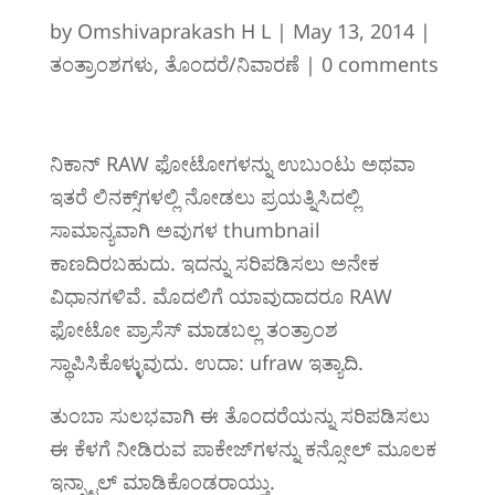
by
Omshivaprakash H L
|
May 13, 2014
|
ತಂತ್ರಾಂಶಗಳು
,
ತೊಂದರೆ/ನಿವಾರಣೆ
|
0 comments
ನಿಕಾನ್ RAW ಫೋಟೋಗಳ‌ನ್ನು ಉಬುಂಟು ಅಥವಾ
ಇತರೆ ಲಿನಕ್ಸ್‌‌ಗಳಲ್ಲಿ ನೋಡಲು ಪ್ರಯತ್ನಿಸಿದಲ್ಲಿ
ಸಾಮಾನ್ಯವಾಗಿ ಅವುಗಳ thumbnail
ಕಾಣದಿರಬಹುದು. ಇದನ್ನು ಸರಿಪಡಿಸಲು ಅನೇಕ
ವಿಧಾನಗಳಿವೆ. ಮೊದಲಿಗೆ ಯಾವುದಾದರೂ RAW
ಫೋಟೋ ಪ್ರಾಸೆಸ್ ಮಾಡಬಲ್ಲ ತಂತ್ರಾಂಶ
ಸ್ಥಾಪಿಸಿಕೊಳ್ಳುವುದು. ಉದಾ: ufraw ಇತ್ಯಾದಿ.
ತುಂಬಾ ಸುಲಭವಾಗಿ ಈ ತೊಂದರೆಯನ್ನು ಸರಿಪಡಿಸಲು
ಈ ಕೆಳಗೆ ನೀಡಿರುವ ಪಾಕೇಜ್‌ಗಳನ್ನು ಕನ್ಸೋಲ್ ಮೂಲಕ
ಇನ್ಸ್ಟಾಲ್ ಮಾಡಿಕೊಂಡರಾಯ್ತು.