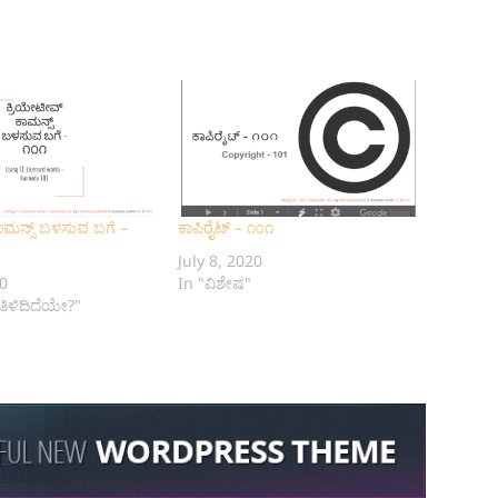
ಾಮನ್ಸ್ ಬಳಸುವ ಬಗೆ –
ಕಾಪಿರೈಟ್ – ೧೦೧
July 8, 2020
20
In "ವಿಶೇಷ"
ತಿಳಿದಿದೆಯೇ?"