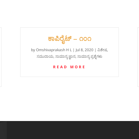
ಕಾಪಿರೈಟ್ – ೧೦೧
by
Omshivaprakash H L
|
Jul 8, 2020
|
ವಿಶೇಷ
,
ಸಮುದಾಯ
,
ಸಾಮಾನ್ಯ ಜ್ಞಾನ
,
ಸಾಮಾನ್ಯ ಪ್ರಶ್ನೆಗಳು
READ MORE