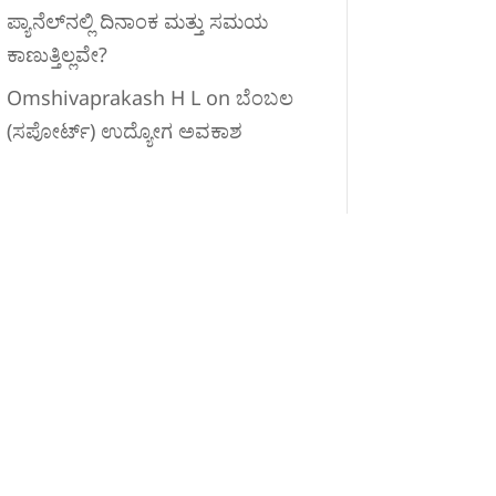
ಪ್ಯಾನೆಲ್‌ನಲ್ಲಿ ದಿನಾಂಕ ಮತ್ತು ಸಮಯ
ಕಾಣುತ್ತಿಲ್ಲವೇ?
Omshivaprakash H L
on
ಬೆಂಬಲ
(ಸಪೋರ್ಟ್) ಉದ್ಯೋಗ ಅವಕಾಶ