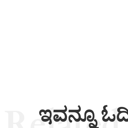
Related
ಇವನ್ನೂ ಓದ