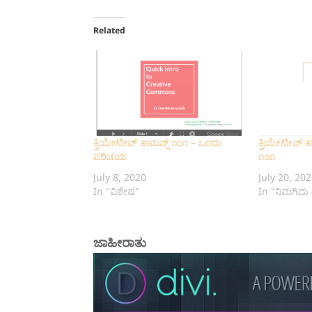
Related
‍ಕ್ರಿಯೇಟೀವ್ ಕಾಮನ್ಸ್ ೧೦೧‌ – ಒಂದು
ಕ್ರಿಯೇಟೀವ್ ಕ
ಪರಿಚಯ
೧೦೧
July 8, 2020
July 20, 20
In "ವಿಶೇಷ"
In "ನಿಮಗಿದು 
ಜಾಹೀರಾತು