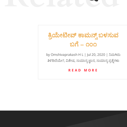
ಕ್ರಿಯೇಟೀವ್ ಕಾಮನ್ಸ್ ಬಳಸುವ
ಬಗೆ – ೧೦೧
by
Omshivaprakash H L
|
Jul 20, 2020
|
ನಿಮಗಿದು
ತಿಳಿದಿದೆಯೇ?
,
ವಿಶೇಷ
,
ಸಾಮಾನ್ಯ ಜ್ಞಾನ
,
ಸಾಮಾನ್ಯ ಪ್ರಶ್ನೆಗಳು
READ MORE