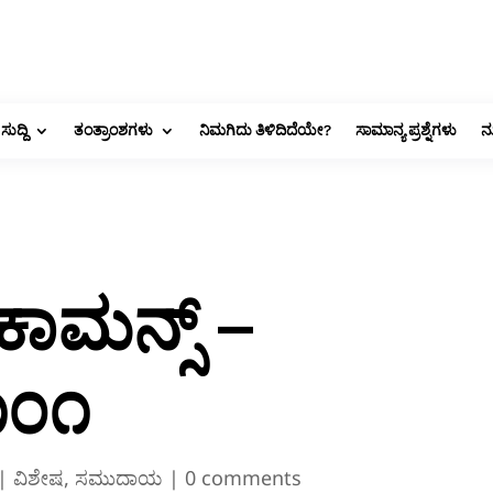
ಸುದ್ದಿ
ತಂತ್ರಾಂಶಗಳು
ನಿಮಗಿದು ತಿಳಿದಿದೆಯೇ?
ಸಾಮಾನ್ಯ ಪ್ರಶ್ನೆಗಳು
ನ
ಕಾಮನ್ಸ್ –
೧೦೧
|
ವಿಶೇಷ
,
ಸಮುದಾಯ
|
0 comments