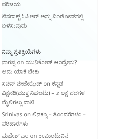
ಪರಿಚಯ
ಟೆಸರಾಕ್ಟ್ ಓಸಿಆರ್ ಅನ್ನು ವಿಂಡೋಸ್‌ನಲ್ಲಿ
ಬಳಸುವುದು
ನಿಮ್ಮ ಪ್ರತಿಕ್ರಿಯೆಗಳು
ನಾಗಪ್ಪ
on
ಯುನಿಕೋಡ್ ಅಂದ್ರೇನು?
ಅದು ಯಾಕೆ ಬೇಕು
ಸಚಿನ್ ಜೀಜೇಝೆಡ್
on
ಕನ್ನಡ
ವಿಕ್ಷನರಿ‌(ಮುಕ್ತ ನಿಘಂಟು) – ೨ ಲಕ್ಷ ಪದಗಳ
ಮೈಲಿಗಲ್ಲು ದಾಟಿ
Srinivas
on
ಲಿನಕ್ಸೂ – ತೊಂದರೆಗಳೂ –
ಪರಿಹಾರಗಳು
ಮಹೇಶ್ ಎಂ
on
ಉಬುಂಟುವಿನ