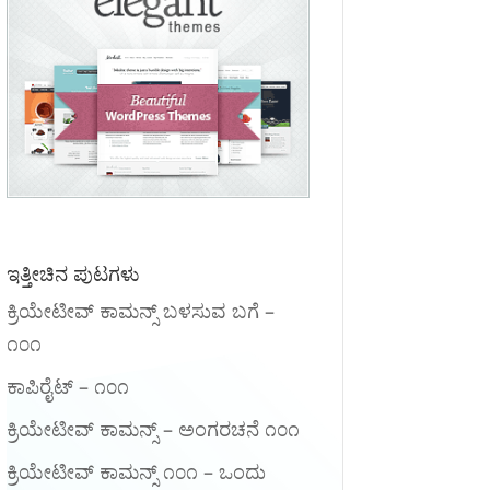
ಇತ್ತೀಚಿನ ಪುಟಗಳು
ಕ್ರಿಯೇಟೀವ್ ಕಾಮನ್ಸ್ ಬಳಸುವ ಬಗೆ –
೧೦೧
ಕಾಪಿರೈಟ್ – ೧೦೧
ಕ್ರಿಯೇಟೀವ್ ಕಾಮನ್ಸ್ – ಅಂಗರಚನೆ ೧೦೧
‍ಕ್ರಿಯೇಟೀವ್ ಕಾಮನ್ಸ್ ೧೦೧‌ – ಒಂದು