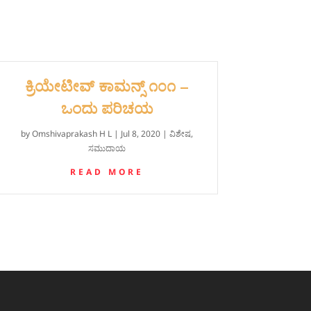
‍ಕ್ರಿಯೇಟೀವ್ ಕಾಮನ್ಸ್ ೧೦೧‌ –
ಒಂದು ಪರಿಚಯ
by
Omshivaprakash H L
|
Jul 8, 2020
|
ವಿಶೇಷ
,
ಸಮುದಾಯ
READ MORE