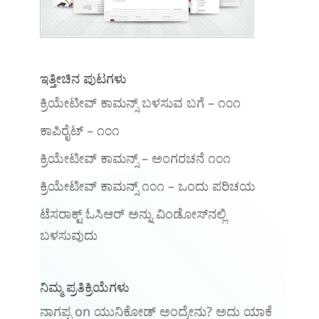
ಇತ್ತೀಚಿನ ಪುಟಗಳು
ಕ್ರಿಯೇಟೀವ್ ಕಾಮನ್ಸ್ ಬಳಸುವ ಬಗೆ – ೧೦೧
ಕಾಪಿರೈಟ್ – ೧೦೧
ಕ್ರಿಯೇಟೀವ್ ಕಾಮನ್ಸ್ – ಅಂಗರಚನೆ ೧೦೧
‍ಕ್ರಿಯೇಟೀವ್ ಕಾಮನ್ಸ್ ೧೦೧‌ – ಒಂದು ಪರಿಚಯ
ಟೆಸರಾಕ್ಟ್ ಓಸಿಆರ್ ಅನ್ನು ವಿಂಡೋಸ್‌ನಲ್ಲಿ
ಬಳಸುವುದು
ನಿಮ್ಮ ಪ್ರತಿಕ್ರಿಯೆಗಳು
ನಾಗಪ್ಪ
on
ಯುನಿಕೋಡ್ ಅಂದ್ರೇನು? ಅದು ಯಾಕೆ