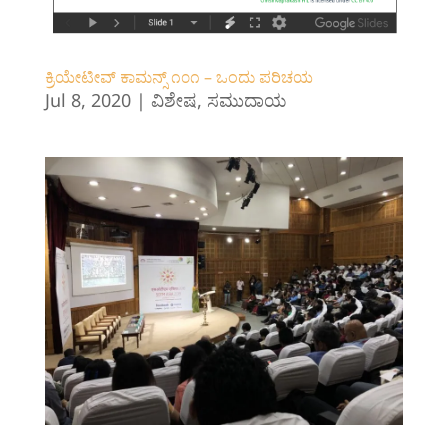
‍ಕ್ರಿಯೇಟೀವ್ ಕಾಮನ್ಸ್ ೧೦೧‌ – ಒಂದು ಪರಿಚಯ
Jul 8, 2020
|
ವಿಶೇಷ
,
ಸಮುದಾಯ