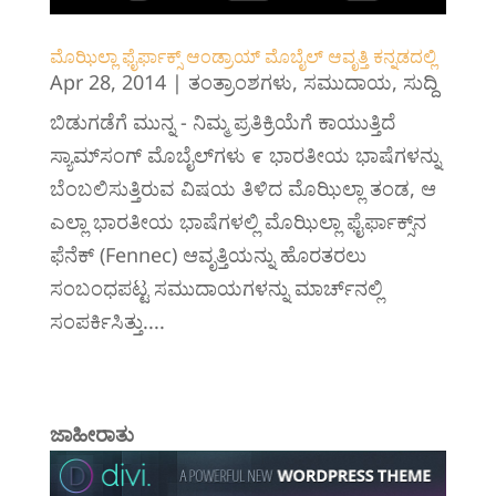
ಮೊಝಿಲ್ಲಾ ಫೈರ್ಫಾಕ್ಸ್ ಆಂಡ್ರಾಯ್ ಮೊಬೈಲ್ ಆವೃತ್ತಿ ಕನ್ನಡದಲ್ಲಿ
Apr 28, 2014
|
ತಂತ್ರಾಂಶಗಳು
,
ಸಮುದಾಯ
,
ಸುದ್ದಿ
ಬಿಡುಗಡೆಗೆ ಮುನ್ನ - ನಿಮ್ಮ ಪ್ರತಿಕ್ರಿಯೆಗೆ ಕಾಯುತ್ತಿದೆ
ಸ್ಯಾಮ್‌ಸಂಗ್ ಮೊಬೈಲ್‌ಗಳು ೯ ಭಾರತೀಯ ಭಾಷೆಗಳನ್ನು
ಬೆಂಬಲಿಸುತ್ತಿರುವ ವಿಷಯ ತಿಳಿದ ಮೊಝಿಲ್ಲಾ ತಂಡ, ಆ
ಎಲ್ಲಾ ಭಾರತೀಯ ಭಾಷೆಗಳಲ್ಲಿ ಮೊಝಿಲ್ಲಾ ಫೈರ್ಫಾಕ್ಸ್‌ನ
ಫೆನೆಕ್ (Fennec) ಆವೃತ್ತಿಯನ್ನು ಹೊರತರಲು
ಸಂಬಂಧಪಟ್ಟ ಸಮುದಾಯಗಳನ್ನು ಮಾರ್ಚ್‌ನಲ್ಲಿ
ಸಂಪರ್ಕಿಸಿತ್ತು....
ಜಾಹೀರಾತು