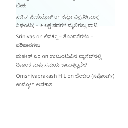
ಬೇಕು
ಸಚಿನ್ ಜೀಜೇಝೆಡ್
on
ಕನ್ನಡ ವಿಕ್ಷನರಿ‌(ಮುಕ್ತ
ನಿಘಂಟು) – ೨ ಲಕ್ಷ ಪದಗಳ ಮೈಲಿಗಲ್ಲು ದಾಟಿ
Srinivas
on
ಲಿನಕ್ಸೂ – ತೊಂದರೆಗಳೂ –
ಪರಿಹಾರಗಳು
ಮಹೇಶ್ ಎಂ
on
ಉಬುಂಟುವಿನ ಪ್ಯಾನೆಲ್‌ನಲ್ಲಿ
ದಿನಾಂಕ ಮತ್ತು ಸಮಯ ಕಾಣುತ್ತಿಲ್ಲವೇ?
Omshivaprakash H L
on
ಬೆಂಬಲ (ಸಪೋರ್ಟ್)
ಉದ್ಯೋಗ ಅವಕಾಶ