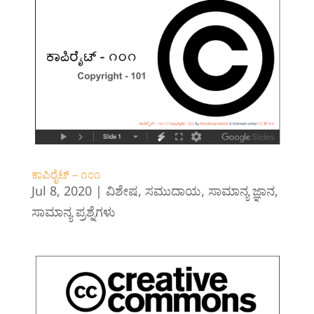
ಕಾಪಿರೈಟ್ – ೧೦೧
Jul 8, 2020
|
ವಿಶೇಷ
,
ಸಮುದಾಯ
,
ಸಾಮಾನ್ಯ ಜ್ಞಾನ
,
ಸಾಮಾನ್ಯ ಪ್ರಶ್ನೆಗಳು