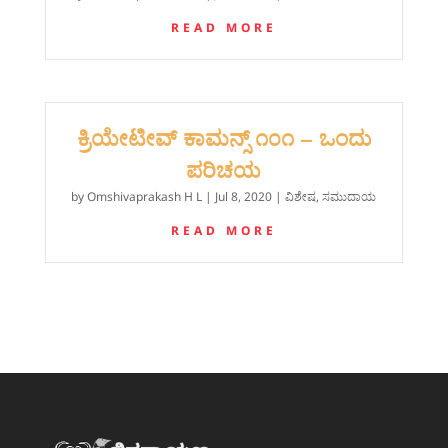
READ MORE
‍ಕ್ರಿಯೇಟೀವ್ ಕಾಮನ್ಸ್ ೧೦೧‌ – ಒಂದು
ಪರಿಚಯ
by
Omshivaprakash H L
|
Jul 8, 2020
|
ವಿಶೇಷ
,
ಸಮುದಾಯ
READ MORE