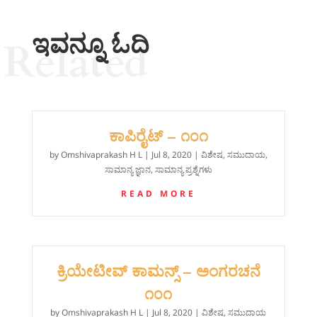
ಇವನ್ನೂ ಓದಿ
Related
ಕಾಪಿರೈಟ್ – ೧೦೧
by
Omshivaprakash H L
|
Jul 8, 2020
|
ವಿಶೇಷ
,
ಸಮುದಾಯ
,
ಸಾಮಾನ್ಯ ಜ್ಞಾನ
,
ಸಾಮಾನ್ಯ ಪ್ರಶ್ನೆಗಳು
READ MORE
ಕ್ರಿಯೇಟೀವ್ ಕಾಮನ್ಸ್ – ಅಂಗರಚನೆ
೧೦೧
by
Omshivaprakash H L
|
Jul 8, 2020
|
ವಿಶೇಷ
,
ಸಮುದಾಯ