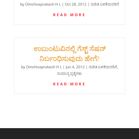
by
Omshivaprakash H L
|
Oct 28, 2012
|
ನುರಿತ ಬಳಕೆದಾರರಿಗೆ
READ MORE
ಉಬುಂಟುವಿನಲ್ಲಿ ಗೆಸ್ಟ್ ಸೆಷನ್
ನಿರ್ಬಂಧಿಸುವುದು ಹೇಗೆ?
by
Omshivaprakash H L
|
Jun 4, 2012
|
ನುರಿತ ಬಳಕೆದಾರರಿಗೆ
,
ಸಾಮಾನ್ಯ ಪ್ರಶ್ನೆಗಳು
READ MORE