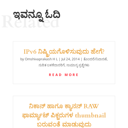
ಇವನ್ನೂ ಓದಿ
Related
IPv6 ನಿಷ್ಕ್ರಿಯಗೊಳಿಸುವುದು ಹೇಗೆ?
by
Omshivaprakash H L
|
Jul 24, 2014
|
ತೊಂದರೆ/ನಿವಾರಣೆ
,
ನುರಿತ ಬಳಕೆದಾರರಿಗೆ
,
ಸಾಮಾನ್ಯ ಪ್ರಶ್ನೆಗಳು
READ MORE
ನಿಕಾನ್ ಹಾಗೂ ಕ್ಯಾನನ್ RAW
ಫಾರ್ಮ್ಯಾಟ್ ಪಿಕ್ಚರುಗಳ thumbnail
ಬರುವಂತೆ ಮಾಡುವುದು