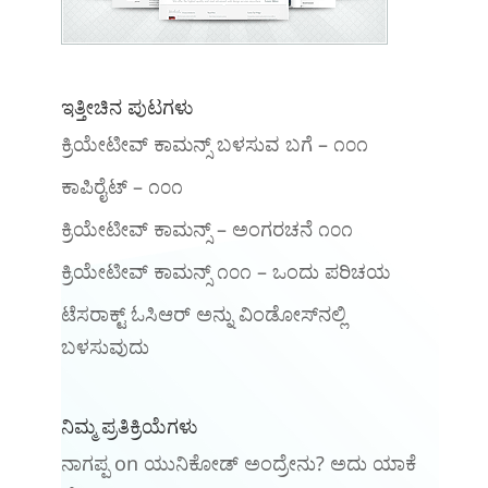
ಇತ್ತೀಚಿನ ಪುಟಗಳು
ಕ್ರಿಯೇಟೀವ್ ಕಾಮನ್ಸ್ ಬಳಸುವ ಬಗೆ – ೧೦೧
ಕಾಪಿರೈಟ್ – ೧೦೧
ಕ್ರಿಯೇಟೀವ್ ಕಾಮನ್ಸ್ – ಅಂಗರಚನೆ ೧೦೧
‍ಕ್ರಿಯೇಟೀವ್ ಕಾಮನ್ಸ್ ೧೦೧‌ – ಒಂದು ಪರಿಚಯ
ಟೆಸರಾಕ್ಟ್ ಓಸಿಆರ್ ಅನ್ನು ವಿಂಡೋಸ್‌ನಲ್ಲಿ
ಬಳಸುವುದು
ನಿಮ್ಮ ಪ್ರತಿಕ್ರಿಯೆಗಳು
ನಾಗಪ್ಪ
on
ಯುನಿಕೋಡ್ ಅಂದ್ರೇನು? ಅದು ಯಾಕೆ