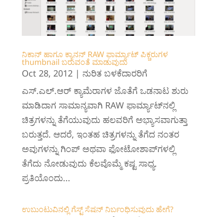
ನಿಕಾನ್ ಹಾಗೂ ಕ್ಯಾನನ್ RAW ಫಾರ್ಮ್ಯಾಟ್ ಪಿಕ್ಚರುಗಳ
thumbnail ಬರುವಂತೆ ಮಾಡುವುದು
Oct 28, 2012
|
ನುರಿತ ಬಳಕೆದಾರರಿಗೆ
ಎಸ್.ಎಲ್.‌ಆರ್ ಕ್ಯಾಮೆರಾಗಳ ಜೊತೆಗೆ ಒಡನಾಟ ಶುರು
ಮಾಡಿದಾಗ ಸಾಮಾನ್ಯವಾಗಿ RAW ಫಾರ್ಮ್ಯಾಟ್‌ನಲ್ಲಿ
ಚಿತ್ರಗಳನ್ನು ತೆಗೆಯುವುದು ಹಲವರಿಗೆ ಅಭ್ಯಾಸವಾಗುತ್ತಾ
ಬರುತ್ತದೆ. ಆದರೆ, ಇಂತಹ ಚಿತ್ರಗಳನ್ನು ತೆಗೆದ ನಂತರ
ಅವುಗಳನ್ನು ಗಿಂಪ್‌ ಅಥವಾ ಫೋಟೋ‌ಶಾಪ್‌ಗಳಲ್ಲಿ
ತೆಗೆದು ನೋಡುವುದು ಕೆಲವೊಮ್ಮೆ ಕಷ್ಟ ಸಾಧ್ಯ.
ಪ್ರತಿಯೊಂದು...
ಉಬುಂಟುವಿನಲ್ಲಿ ಗೆಸ್ಟ್ ಸೆಷನ್ ನಿರ್ಬಂಧಿಸುವುದು ಹೇಗೆ?