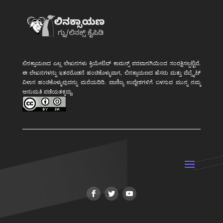
ಲಿನಕ್ಸಾಯಣದ ಎಲ್ಲ ಲೇಖನಗಳು ಕ್ರಿಯೇಟಿವ್ ಕಾಮನ್ಸ್ ಪರವಾನಗಿಯಿಂದ ಸಂರಕ್ಷಿಸಲ್ಪಟ್ಟಿವೆ.
ಈ ಲೇಖನಗಳನ್ನು ಇತರರೊಡನೆ ಹಂಚಿಕೊಳ್ಳುವಾಗ, ಲಿನಕ್ಸಾಯಣದ ಹೆಸರು ಮತ್ತು ವೆಬ್ಸೈಟ್
ವಿಳಾಸ ಹಂಚಿಕೊಳ್ಳುವುದನ್ನು ಮರೆಯದಿರಿ. ವಾಣಿಜ್ಯ ಉದ್ದೇಶಗಳಿಗೆ ಬಳಸುವ ಮುನ್ನ ನಮ್ಮ
ಅನುಮತಿ ಪಡೆಯತಕ್ಕದ್ದು.