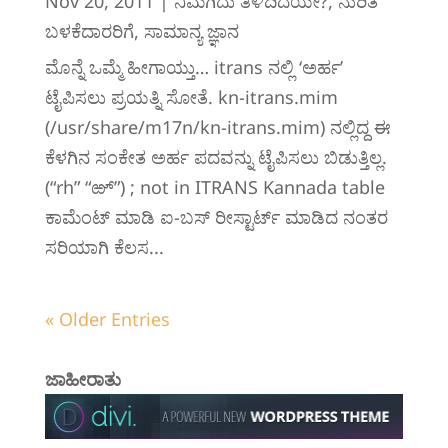
Nov 20, 2011
|
ನಿಮಗಿದು ತಿಳಿದಿದೆಯೇ?
,
ನುರಿತ
ಬಳಕೆದಾರರಿಗೆ
,
ಸಾಮಾನ್ಯ ಜ್ಞಾನ
ಮೊನ್ನೆ ಒಮ್ಮೆ ಹೀಗಾಯ್ತು… itrans ನಲ್ಲಿ ‘ಅರ್ಹ’
ಟೈಪಿಸಲು ಪ್ರಯತ್ನಿ ಸೋತೆ. kn-itrans.mim
(/usr/share/m17n/kn-itrans.mim) ನಲ್ಲಿದ್ದ ಈ
ಕೆಳಗಿನ ಸಂಕೇತ ಅರ್ಹ ಪದವನ್ನು ಟೈಪಿಸಲು ಬಿಡುತ್ತಿಲ್ಲ.
(“rh” “ಱ್”) ; not in ITRANS Kannada table
ಕಾಮೆಂಟ್ ಮಾಡಿ ಐ-ಬಸ್ ರೀಸ್ಟಾರ್ಟ್ ಮಾಡಿದ ನಂತರ
ಸರಿಯಾಗಿ ಕೆಲಸ...
« Older Entries
ಜಾಹೀರಾತು