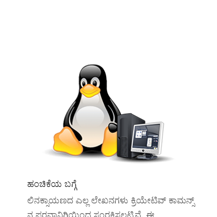
ಹಂಚಿಕೆಯ ಬಗ್ಗೆ
ಲಿನಕ್ಸಾಯಣದ ಎಲ್ಲ ಲೇಖನಗಳು ಕ್ರಿಯೇಟಿವ್ ಕಾಮನ್ಸ್
ನ ಪರವಾನಿಗಿಯಿಂದ ಸಂರಕ್ಷಿಸಲ್ಪಟ್ಟಿವೆ. ಈ