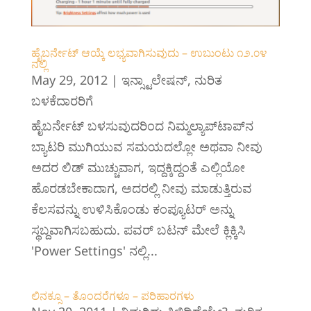
ಹೈಬರ್ನೇಟ್ ಆಯ್ಕೆ ಲಭ್ಯವಾಗಿಸುವುದು – ಉಬುಂಟು ೧೨.೦೪
ನಲ್ಲಿ
May 29, 2012
|
ಇನ್ಸ್ಟಾಲೇಷನ್
,
ನುರಿತ
ಬಳಕೆದಾರರಿಗೆ
ಹೈಬರ್ನೇಟ್ ಬಳಸುವುದರಿಂದ ನಿಮ್ಮಲ್ಯಾಪ್‌ಟಾಪ್‌ನ
ಬ್ಯಾಟರಿ ಮುಗಿಯುವ ಸಮಯದಲ್ಲೋ ಅಥವಾ ನೀವು
ಅದರ ಲಿಡ್ ಮುಚ್ಚುವಾಗ, ಇದ್ದಕ್ಕಿದ್ದಂತೆ ಎಲ್ಲಿಯೋ
ಹೊರಡಬೇಕಾದಾಗ, ಅದರಲ್ಲಿ ನೀವು ಮಾಡುತ್ತಿರುವ
ಕೆಲಸವನ್ನು ಉಳಿಸಿಕೊಂಡು ಕಂಪ್ಯೂಟರ್ ಅನ್ನು
ಸ್ಥಬ್ದವಾಗಿಸಬಹುದು. ಪವರ್‌ ಬಟನ್ ಮೇಲೆ ಕ್ಲಿಕ್ಕಿಸಿ
'‌P‌ower Settings' ನಲ್ಲಿ...
ಲಿನಕ್ಸೂ – ತೊಂದರೆಗಳೂ – ಪರಿಹಾರಗಳು