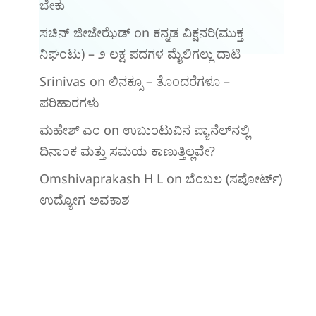
ಬೇಕು
ಸಚಿನ್ ಜೀಜೇಝೆಡ್
on
ಕನ್ನಡ ವಿಕ್ಷನರಿ‌(ಮುಕ್ತ
ನಿಘಂಟು) – ೨ ಲಕ್ಷ ಪದಗಳ ಮೈಲಿಗಲ್ಲು ದಾಟಿ
Srinivas
on
ಲಿನಕ್ಸೂ – ತೊಂದರೆಗಳೂ –
ಪರಿಹಾರಗಳು
ಮಹೇಶ್ ಎಂ
on
ಉಬುಂಟುವಿನ ಪ್ಯಾನೆಲ್‌ನಲ್ಲಿ
ದಿನಾಂಕ ಮತ್ತು ಸಮಯ ಕಾಣುತ್ತಿಲ್ಲವೇ?
Omshivaprakash H L
on
ಬೆಂಬಲ (ಸಪೋರ್ಟ್)
ಉದ್ಯೋಗ ಅವಕಾಶ