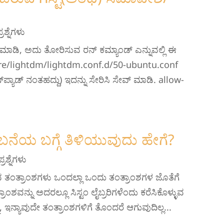
ರಶ್ನೆಗಳು
ೆಸ್ ಮಾಡಿ, ಅದು ತೋರಿಸುವ ರನ್ ಕಮ್ಯಾಂಡ್ ಎನ್ನುವಲ್ಲಿ ಈ
are/lightdm/lightdm.conf.d/50-ubuntu.conf
‌ಪ್ಯಾಡ್ ನಂತಹದ್ದು) ಇದನ್ನು ಸೇರಿಸಿ ಸೇವ್ ಮಾಡಿ. allow-
ಬನೆಯ ಬಗ್ಗೆ ತಿಳಿಯುವುದು ಹೇಗೆ?
್ರಶ್ನೆಗಳು
ಿರುವ ತಂತ್ರಾಂಶಗಳು ಒಂದಲ್ಲಾ ಒಂದು ತಂತ್ರಾಂಶಗಳ ಜೊತೆಗೆ
ವನ್ನು ಅದರಲ್ಲೂ ಸಿಸ್ಟಂ ಲೈಬ್ರರಿಗಳೆಂದು ಕರೆಸಿಕೊಳ್ಳುವ
 ಇನ್ಯಾವುದೇ ತಂತ್ರಾಂಶಗಳಿಗೆ ತೊಂದರೆ ಆಗುವುದಿಲ್ಲ...