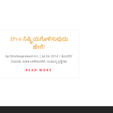
IPv6 ನಿಷ್ಕ್ರಿಯಗೊಳಿಸುವುದು
ಹೇಗೆ?
by
Omshivaprakash H L
|
Jul 24, 2014
|
ತೊಂದರೆ/
ನಿವಾರಣೆ
,
ನುರಿತ ಬಳಕೆದಾರರಿಗೆ
,
ಸಾಮಾನ್ಯ ಪ್ರಶ್ನೆಗಳು
READ MORE