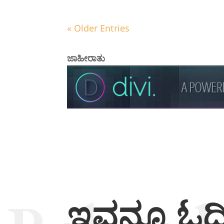
« Older Entries
ಜಾಹೀರಾತು
ಇವನ್ನೂ ಓದ