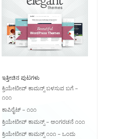
ಇತ್ತೀಚಿನ ಪುಟಗಳು
ಕ್ರಿಯೇಟೀವ್ ಕಾಮನ್ಸ್ ಬಳಸುವ ಬಗೆ –
೧೦೧
ಕಾಪಿರೈಟ್ – ೧೦೧
ಕ್ರಿಯೇಟೀವ್ ಕಾಮನ್ಸ್ – ಅಂಗರಚನೆ ೧೦೧
‍ಕ್ರಿಯೇಟೀವ್ ಕಾಮನ್ಸ್ ೧೦೧‌ – ಒಂದು