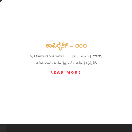
ಕಾಪಿರೈಟ್ – ೧೦೧
by
Omshivaprakash H L
|
Jul 8, 2020
|
ವಿಶೇಷ
,
ಸಮುದಾಯ
,
ಸಾಮಾನ್ಯ ಜ್ಞಾನ
,
ಸಾಮಾನ್ಯ ಪ್ರಶ್ನೆಗಳು
READ MORE