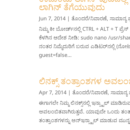
ಲಾಗಿನ್ ತೆಗೆಯುವುದು
Jun 7, 2014
|
ತೊಂದರೆ/ನಿವಾರಣೆ
,
ಸಾಮಾನ್ಯ ಪ್
ನಿಮ್ಮ ಕೀ ಬೋರ್ಡ್‌ನಲ್ಲಿ CTRL + ALT + T ಪ್ರ
ಕೆಳಗಿನ ಆದೇಶ ನೀಡಿ: sudo nano /usr/sh
ನಂತರ ನಿಮ್ಮೆದುರಿಗೆ ಬರುವ ಎಡಿಟರ್‌ನಲ್ಲಿ (ನೋಟ್
guest=false...
ಲಿನಕ್ಸ್ ತಂತ್ರಾಂಶಗಳ ಅವಲಂ
Apr 7, 2014
|
ತೊಂದರೆ/ನಿವಾರಣೆ
,
ಸಾಮಾನ್ಯ ಪ
ಈಗಾಗಲೇ ನಿಮ್ಮ ಲಿನಕ್ಸ್‌ನಲ್ಲಿ ಇನ್ಸ್ಟಾಲ್ ಮಾಡ
ಅವಲಂಬಿತವಾಗಿರುತ್ತವೆ. ಯಾವುದೇ ಒಂದು ತಂತ್ರಾಂಶ
ತಂತ್ರಾಂಶಗಳನ್ನು ಅನ್‌ಇನ್ಸ್ಟಾಲ್ ಮಾಡುವ ಮುನ್ನ,