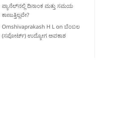
ಪ್ಯಾನೆಲ್‌ನಲ್ಲಿ ದಿನಾಂಕ ಮತ್ತು ಸಮಯ
ಕಾಣುತ್ತಿಲ್ಲವೇ?
Omshivaprakash H L
on
ಬೆಂಬಲ
(ಸಪೋರ್ಟ್) ಉದ್ಯೋಗ ಅವಕಾಶ