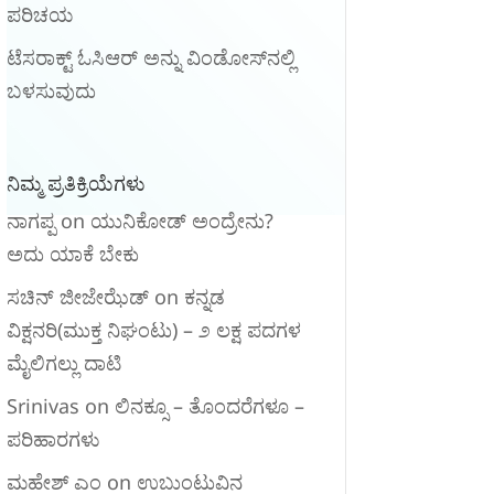
ಪರಿಚಯ
ಟೆಸರಾಕ್ಟ್ ಓಸಿಆರ್ ಅನ್ನು ವಿಂಡೋಸ್‌ನಲ್ಲಿ
ಬಳಸುವುದು
ನಿಮ್ಮ ಪ್ರತಿಕ್ರಿಯೆಗಳು
ನಾಗಪ್ಪ
on
ಯುನಿಕೋಡ್ ಅಂದ್ರೇನು?
ಅದು ಯಾಕೆ ಬೇಕು
ಸಚಿನ್ ಜೀಜೇಝೆಡ್
on
ಕನ್ನಡ
ವಿಕ್ಷನರಿ‌(ಮುಕ್ತ ನಿಘಂಟು) – ೨ ಲಕ್ಷ ಪದಗಳ
ಮೈಲಿಗಲ್ಲು ದಾಟಿ
Srinivas
on
ಲಿನಕ್ಸೂ – ತೊಂದರೆಗಳೂ –
ಪರಿಹಾರಗಳು
ಮಹೇಶ್ ಎಂ
on
ಉಬುಂಟುವಿನ