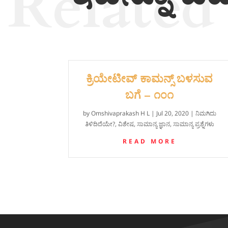
Related
ಕ್ರಿಯೇಟೀವ್ ಕಾಮನ್ಸ್ ಬಳಸುವ
ಬಗೆ – ೧೦೧
by
Omshivaprakash H L
|
Jul 20, 2020
|
ನಿಮಗಿದು
ತಿಳಿದಿದೆಯೇ?
,
ವಿಶೇಷ
,
ಸಾಮಾನ್ಯ ಜ್ಞಾನ
,
ಸಾಮಾನ್ಯ ಪ್ರಶ್ನೆಗಳು
READ MORE