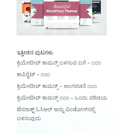
ಇತ್ತೀಚಿನ ಪುಟಗಳು
ಕ್ರಿಯೇಟೀವ್ ಕಾಮನ್ಸ್ ಬಳಸುವ ಬಗೆ – ೧೦೧
ಕಾಪಿರೈಟ್ – ೧೦೧
ಕ್ರಿಯೇಟೀವ್ ಕಾಮನ್ಸ್ – ಅಂಗರಚನೆ ೧೦೧
‍ಕ್ರಿಯೇಟೀವ್ ಕಾಮನ್ಸ್ ೧೦೧‌ – ಒಂದು ಪರಿಚಯ
ಟೆಸರಾಕ್ಟ್ ಓಸಿಆರ್ ಅನ್ನು ವಿಂಡೋಸ್‌ನಲ್ಲಿ
ಬಳಸುವುದು