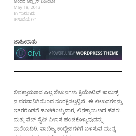
ಅಂದರೆ ಆನ್ಲೈನ್ ವಿಡಿಯೋ
ಸಮ್ಮಿಲನ/
May 18, 2013
ಕಾರ್ಯಾಗಾರಗಳನ್ನು
In "ನಿಮಗಿದು
ಹಮ್ಮಿಕೊಳ್ಳುತ್ತದೆ. ಈ
ತಿಳಿದಿದೆಯೇ?"
ವೆಬ್ಬಿನಾರ್‌ಗಳಲ್ಲಿ ಇತ್ತೀಚೆಗೆ
ಎಂಬೆಡೆಡ್ ‌ಲಿನಕ್ಸ್
(Embedded Linux) ಬಗ್ಗೆ
ಜಾಹೀರಾತು
ಪರಿಚಯವನ್ನು
ನೀಡಲಾಯಿತು. ನಮ್ಮ
ದಿನನಿತ್ಯದ ಕೆಲಸಕಾರ್ಯಗಳಿಗೆ
ಬಳಸುವ ಅದೆಷ್ಟೋ
ಯಂತ್ರಗಳು ಈಗ ತಮ್ಮೊಳಗೇ
ಪುಟ್ಟ ಕಂಪ್ಯೂಟರ್
ಚಿಪ್‌ಗಳನ್ನು ಹೊಂದಿದ್ದು
ಲಿನಕ್ಸ್ ಆಪರೇಟಿಂಗ್ ಸಿಸ್ಟಂ
ಲಿನಕ್ಸಾಯಣದ ಎಲ್ಲ ಲೇಖನಗಳು ಕ್ರಿಯೇಟಿವ್ ಕಾಮನ್ಸ್
ಅನ್ನು ಬಳಸುತ್ತವೆ. ನಾವು
ನೆನಪಿನಲ್ಲಿಟ್ಟುಕೊಂಡು
ನ ಪರವಾನಿಗಿಯಿಂದ ಸಂರಕ್ಷಿಸಲ್ಪಟ್ಟಿವೆ. ಈ ಲೇಖನಗಳನ್ನು
ಮಾಡಬೇಕಾದ ಅದೆಷ್ಟೋ
ಇತರರೊಡನೆ ಹಂಚಿಕೊಳ್ಳುವಾಗ, ಲಿನಕ್ಸಾಯಣದ ಹೆಸರು
ಕಾರ್ಯಗಳನ್ನು ಇವು
ಮಾಡಬಲ್ಲವು. ಮೊಬೈಲ್,
ಮತ್ತು ವೆಬ್ ಸೈಟ್ ವಿಳಾಸ ಹಂಚಿಕೊಳ್ಳುವುದನ್ನು
ವಾಚುಗಳು, ಕಾರಿನ…
ಮರೆಯದಿರಿ. ವಾಣಿಜ್ಯ ಉದ್ದೇಶಗಳಿಗೆ ಬಳಸುವ ಮುನ್ನ