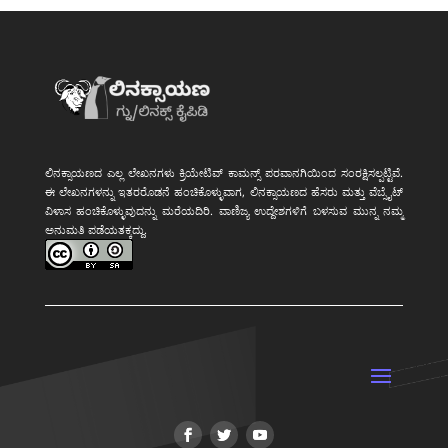
ಲಿನಕ್ಸಾಯಣದ ಎಲ್ಲ ಲೇಖನಗಳು ಕ್ರಿಯೇಟಿವ್ ಕಾಮನ್ಸ್ ಪರವಾನಗಿಯಿಂದ ಸಂರಕ್ಷಿಸಲ್ಪಟ್ಟಿವೆ.
ಈ ಲೇಖನಗಳನ್ನು ಇತರರೊಡನೆ ಹಂಚಿಕೊಳ್ಳುವಾಗ, ಲಿನಕ್ಸಾಯಣದ ಹೆಸರು ಮತ್ತು ವೆಬ್ಸೈಟ್
ವಿಳಾಸ ಹಂಚಿಕೊಳ್ಳುವುದನ್ನು ಮರೆಯದಿರಿ. ವಾಣಿಜ್ಯ ಉದ್ದೇಶಗಳಿಗೆ ಬಳಸುವ ಮುನ್ನ ನಮ್ಮ
ಅನುಮತಿ ಪಡೆಯತಕ್ಕದ್ದು.