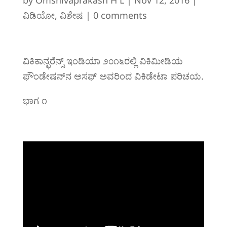
by
Omshivaprakash H L
|
Nov 12, 2016
|
ವಿಡಿಯೋ
,
ವಿಶೇಷ
|
0 comments
ವಿಕಿಕಾನ್ಫರೆನ್ಸ್ ಇಂಡಿಯಾ ೨೦೧೬ರಲ್ಲಿ ವಿಕಿಮೀಡಿಯ
ಫೌಂಡೇಷನ್‌ನ ಅಸಫ್ ಅವರಿಂದ ವಿಕಿಡೇಟಾ ಪರಿಚಯ.
ಭಾಗ ೧