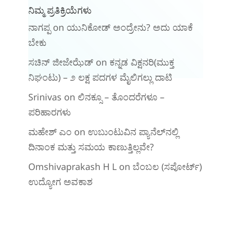
ನಿಮ್ಮ ಪ್ರತಿಕ್ರಿಯೆಗಳು
ನಾಗಪ್ಪ
on
ಯುನಿಕೋಡ್ ಅಂದ್ರೇನು? ಅದು ಯಾಕೆ
ಬೇಕು
ಸಚಿನ್ ಜೀಜೇಝೆಡ್
on
ಕನ್ನಡ ವಿಕ್ಷನರಿ‌(ಮುಕ್ತ
ನಿಘಂಟು) – ೨ ಲಕ್ಷ ಪದಗಳ ಮೈಲಿಗಲ್ಲು ದಾಟಿ
Srinivas
on
ಲಿನಕ್ಸೂ – ತೊಂದರೆಗಳೂ –
ಪರಿಹಾರಗಳು
ಮಹೇಶ್ ಎಂ
on
ಉಬುಂಟುವಿನ ಪ್ಯಾನೆಲ್‌ನಲ್ಲಿ
ದಿನಾಂಕ ಮತ್ತು ಸಮಯ ಕಾಣುತ್ತಿಲ್ಲವೇ?
Omshivaprakash H L
on
ಬೆಂಬಲ (ಸಪೋರ್ಟ್)
ಉದ್ಯೋಗ ಅವಕಾಶ