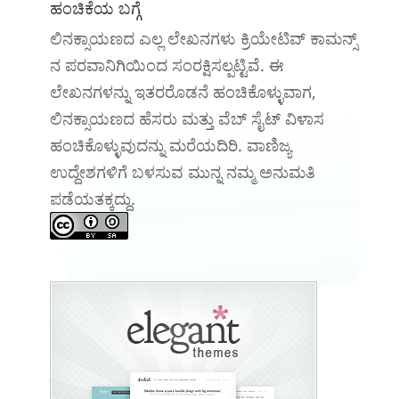
ಹಂಚಿಕೆಯ ಬಗ್ಗೆ
ಲಿನಕ್ಸಾಯಣದ ಎಲ್ಲ ಲೇಖನಗಳು ಕ್ರಿಯೇಟಿವ್ ಕಾಮನ್ಸ್
ನ ಪರವಾನಿಗಿಯಿಂದ ಸಂರಕ್ಷಿಸಲ್ಪಟ್ಟಿವೆ. ಈ
ಲೇಖನಗಳನ್ನು ಇತರರೊಡನೆ ಹಂಚಿಕೊಳ್ಳುವಾಗ,
ಲಿನಕ್ಸಾಯಣದ ಹೆಸರು ಮತ್ತು ವೆಬ್ ಸೈಟ್ ವಿಳಾಸ
ಹಂಚಿಕೊಳ್ಳುವುದನ್ನು ಮರೆಯದಿರಿ. ವಾಣಿಜ್ಯ
ಉದ್ದೇಶಗಳಿಗೆ ಬಳಸುವ ಮುನ್ನ ನಮ್ಮ ಅನುಮತಿ
ಪಡೆಯತಕ್ಕದ್ದು.