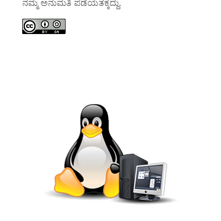
ನಮ್ಮ ಅನುಮತಿ ಪಡೆಯತಕ್ಕದ್ದು.