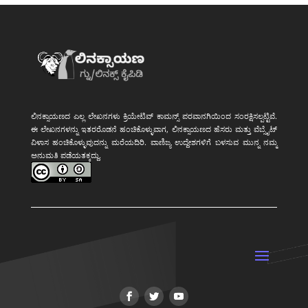
ಲಿನಕ್ಸಾಯಣದ ಎಲ್ಲ ಲೇಖನಗಳು ಕ್ರಿಯೇಟಿವ್ ಕಾಮನ್ಸ್ ಪರವಾನಗಿಯಿಂದ ಸಂರಕ್ಷಿಸಲ್ಪಟ್ಟಿವೆ.
ಈ ಲೇಖನಗಳನ್ನು ಇತರರೊಡನೆ ಹಂಚಿಕೊಳ್ಳುವಾಗ, ಲಿನಕ್ಸಾಯಣದ ಹೆಸರು ಮತ್ತು ವೆಬ್ಸೈಟ್
ವಿಳಾಸ ಹಂಚಿಕೊಳ್ಳುವುದನ್ನು ಮರೆಯದಿರಿ. ವಾಣಿಜ್ಯ ಉದ್ದೇಶಗಳಿಗೆ ಬಳಸುವ ಮುನ್ನ ನಮ್ಮ
ಅನುಮತಿ ಪಡೆಯತಕ್ಕದ್ದು.