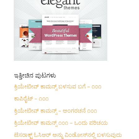
ಇತ್ತೀಚಿನ ಪುಟಗಳು
ಕ್ರಿಯೇಟೀವ್ ಕಾಮನ್ಸ್ ಬಳಸುವ ಬಗೆ – ೧೦೧
ಕಾಪಿರೈಟ್ – ೧೦೧
ಕ್ರಿಯೇಟೀವ್ ಕಾಮನ್ಸ್ – ಅಂಗರಚನೆ ೧೦೧
‍ಕ್ರಿಯೇಟೀವ್ ಕಾಮನ್ಸ್ ೧೦೧‌ – ಒಂದು ಪರಿಚಯ
ಟೆಸರಾಕ್ಟ್ ಓಸಿಆರ್ ಅನ್ನು ವಿಂಡೋಸ್‌ನಲ್ಲಿ ಬಳಸುವುದು