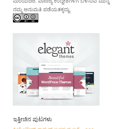
ಮರೆಯದಿರಿ. ವಾಣಿಜ್ಯ ಉದ್ದೇಶಗಳಿಗೆ ಬಳಸುವ ಮುನ್ನ
ನಮ್ಮ ಅನುಮತಿ ಪಡೆಯತಕ್ಕದ್ದು.
ಇತ್ತೀಚಿನ ಪುಟಗಳು