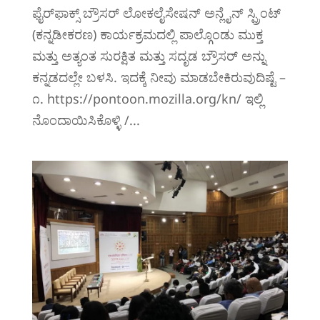
ಫೈರ್‌ಫಾಕ್ಸ್ ಬ್ರೌಸರ್‌ ಲೋಕಲೈಸೇಷನ್ ಅನ್ಲೈನ್ ಸ್ಪ್ರಿಂಟ್
(ಕನ್ನಡೀಕರಣ)‍ ಕಾರ್ಯಕ್ರಮದಲ್ಲಿ ಪಾಲ್ಗೊಂಡು ಮುಕ್ತ
ಮತ್ತು ಅತ್ಯಂತ ಸುರಕ್ಷಿತ ಮತ್ತು ಸದೃಡ ಬ್ರೌಸರ್ ಅನ್ನು
ಕನ್ನಡದಲ್ಲೇ ಬಳಸಿ. ಇದಕ್ಕೆ ನೀವು ಮಾಡಬೇಕಿರುವುದಿಷ್ಟೆ –
‍‍೧. https://pontoon.mozilla.org/kn/ ‍‍‍‍‍ಇಲ್ಲಿ
ನೊಂದಾಯಿಸಿಕೊಳ್ಳಿ /...