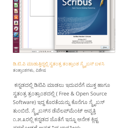
ಡಿ‍.ಟಿ.ಪಿ ಮಾಡುತ್ತಿದ್ದಲ್ಲಿ ಸ್ವತಂತ್ರ ತಂತ್ರಾಂಶ ಸ್ಕ್ರೈಬಸ್ ಬಳಸಿ
ತಂತ್ರಾಂಶಗಳು
,
ವಿಶೇಷ
‍ ‍ಕನ್ನಡದಲ್ಲಿ ಡಿಟಿಪಿ ಮಾಡಲು ‍‍ಇದುವರೆಗೆ ಮುಕ್ತ ಹಾಗೂ
ಸ್ವತಂತ್ರ ತ್ರಂತ್ರಾಂಶದಲ್ಲಿ ( Free & Open Source
Software) ಇದ್ದ ಕೊರತೆಯನ್ನು ಕೊನೆಗೂ ಸ್ಕ್ರೈಬಸ್‍‍‍‍
ತುಂಬಿದೆ. ಸ್ಕ್ರೈಬಸ್‌ನ ಡೆವೆಲಪ್‌ಮೆಂಟ್ ಆವೃತ್ತಿ
೧.೫.೩ರಲ್ಲಿ ಕನ್ನಡದ ಜೊತೆಗೆ ಇನ್ನೂ ಅನೇಕ ಕ್ಲಿಷ್ಟ
ಪದಜೋಡಣೆ ಅವಶ್ಯವಿದ್ದ ಭಾರತೀಯ...