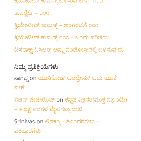
ಕ್ರಿಯೇಟೀವ್ ಕಾಮನ್ಸ್ ಬಳಸುವ ಬಗೆ – ೧೦೧
ಕಾಪಿರೈಟ್ – ೧೦೧
ಕ್ರಿಯೇಟೀವ್ ಕಾಮನ್ಸ್ – ಅಂಗರಚನೆ ೧೦೧
‍ಕ್ರಿಯೇಟೀವ್ ಕಾಮನ್ಸ್ ೧೦೧‌ – ಒಂದು ಪರಿಚಯ
ಟೆಸರಾಕ್ಟ್ ಓಸಿಆರ್ ಅನ್ನು ವಿಂಡೋಸ್‌ನಲ್ಲಿ ಬಳಸುವುದು
ನಿಮ್ಮ ಪ್ರತಿಕ್ರಿಯೆಗಳು
ನಾಗಪ್ಪ
on
ಯುನಿಕೋಡ್ ಅಂದ್ರೇನು? ಅದು ಯಾಕೆ
ಬೇಕು
ಸಚಿನ್ ಜೀಜೇಝೆಡ್
on
ಕನ್ನಡ ವಿಕ್ಷನರಿ‌(ಮುಕ್ತ ನಿಘಂಟು)
– ೨ ಲಕ್ಷ ಪದಗಳ ಮೈಲಿಗಲ್ಲು ದಾಟಿ
Srinivas
on
ಲಿನಕ್ಸೂ – ತೊಂದರೆಗಳೂ –
ಪರಿಹಾರಗಳು