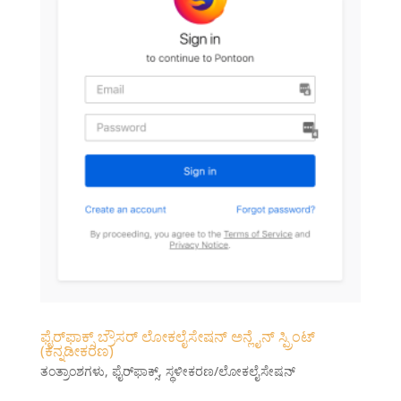
ಫೈರ್‌ಫಾಕ್ಸ್ ಬ್ರೌಸರ್‌ ಲೋಕಲೈಸೇಷನ್ ಅನ್ಲೈನ್ ಸ್ಪ್ರಿಂಟ್
(ಕನ್ನಡೀಕರಣ)
ತಂತ್ರಾಂಶಗಳು
,
ಫೈರ್‌ಫಾಕ್ಸ್
,
ಸ್ಥಳೀಕರಣ/ಲೋಕಲೈಸೇಷನ್